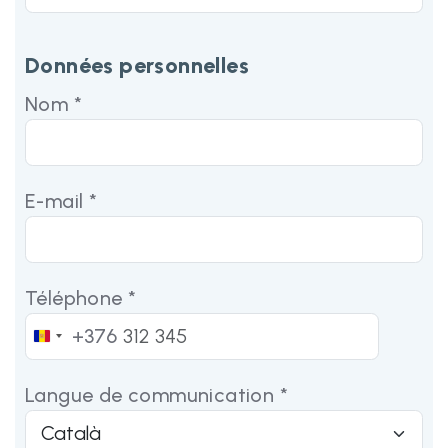
Données personnelles
Nom *
E-mail *
Téléphone *
+376
Andorra
+376
Langue de communication *