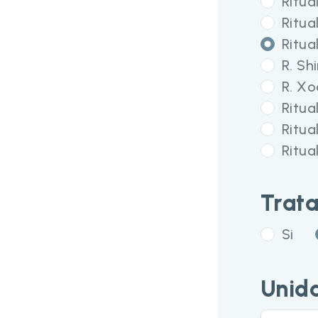
Ritua
Ritua
Ritua
R. Sh
R. Xo
Ritua
Ritua
Ritua
Trat
Si
Unid