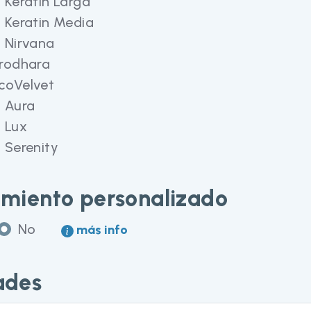
l Keratin Larga
l Keratin Media
l Nirvana
irodhara
coVelvet
l Aura
l Lux
l Serenity
amiento personalizado
No
más info
ades