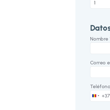
Datos
Nombre 
Correo e
Teléfono
+37
Andorr
+376