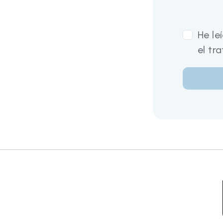
He le
el tr