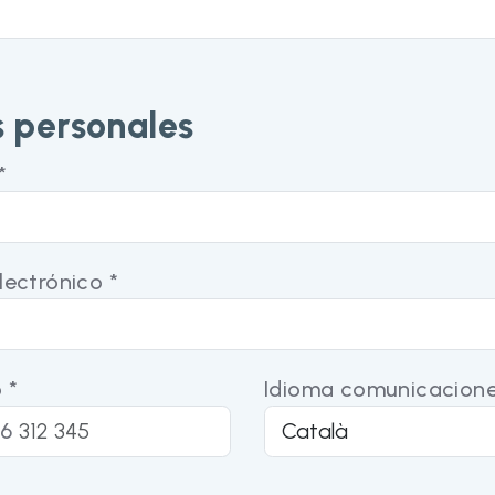
 personales
*
lectrónico *
 *
Idioma comunicacione
6
a