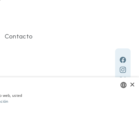
Contacto
×
io web, usted
ación
CATALAN
SPANISH
ENGLISH
gal