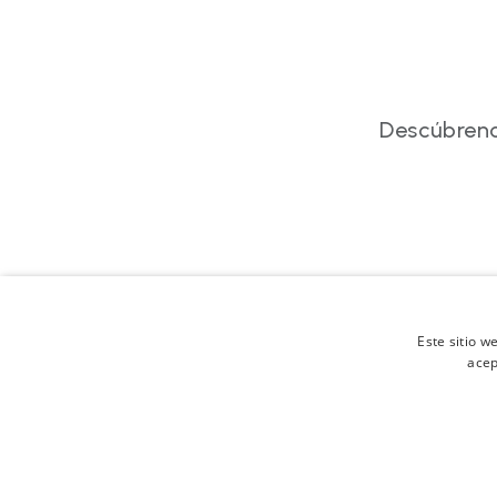
Descúbren
Este sitio w
acep
Po